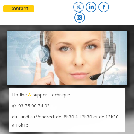
opens
page
opens
opens
Contact
X
LinkedIn
Facebook
in
opens
in
in
page
Instagram
page
page
new
in
new
new
opens
page
opens
opens
window
new
window
window
in
opens
in
in
window
new
in
new
new
window
new
window
window
window
Hotline
&
support technique
✆ 03 75 00 74 03
du Lundi au Vendredi de 8h30 à 12h30 et de 13h30
à 18h15.