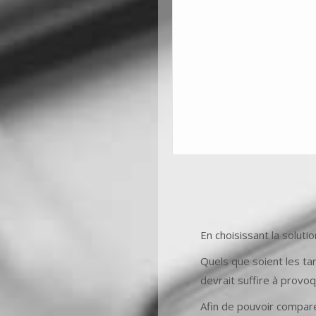
En choisissant la soluti
Quels que soient les tari
devrait suffire à provo
Afin de pouvoir compar