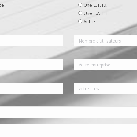
te
Une E.T.T.I.
Une E.A.T.T.
Autre