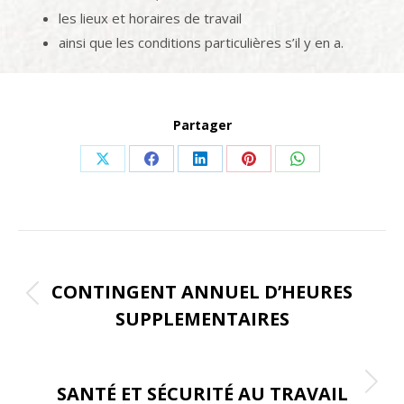
les lieux et horaires de travail
ainsi que les conditions particulières s’il y en a.
Partager
Share
Share
Share
Share
Share
on
on
on
on
on
X
Facebook
LinkedIn
Pinterest
WhatsApp
Navigation
ONGLET PRÉCÉDENT
de
CONTINGENT ANNUEL D’HEURES
Onglet
SUPPLEMENTAIRES
commentaire
précédent
ONGLET SUIVANT
SANTÉ ET SÉCURITÉ AU TRAVAIL
Onglet