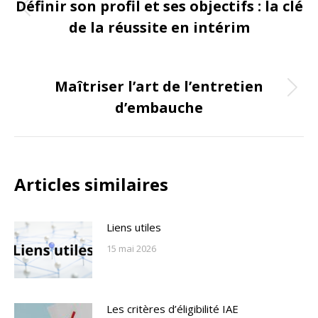
de
Définir son profil et ses objectifs : la clé
Onglet
de la réussite en intérim
commentaire
précédent
ONGLET SUIVANT
Maîtriser l’art de l’entretien
Onglet
d’embauche
suivant
Articles similaires
Liens utiles
15 mai 2026
Les critères d’éligibilité IAE