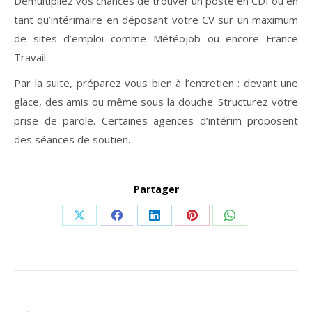
Démultipliez vos chances de trouver un poste en CDI ou en
tant qu’intérimaire en déposant votre CV sur un maximum
de sites d’emploi comme Météojob ou encore France
Travail.
Par la suite, préparez vous bien à l’entretien : devant une
glace, des amis ou même sous la douche. Structurez votre
prise de parole. Certaines agences d’intérim proposent
des séances de soutien.
Partager
Share
Share
Share
Share
Share
on
on
on
on
on
X
Facebook
LinkedIn
Pinterest
WhatsApp
Navigation
ONGLET PRÉCÉDENT