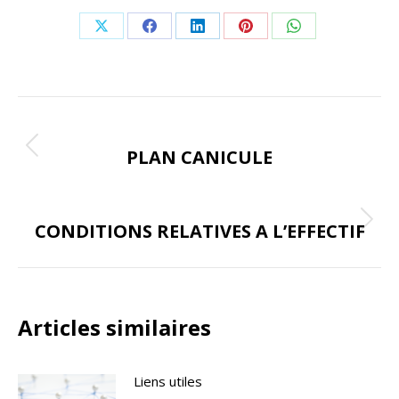
Share
Share
Share
Share
Share
on
on
on
on
on
X
Facebook
LinkedIn
Pinterest
WhatsApp
Navigation
ONGLET PRÉCÉDENT
de
PLAN CANICULE
Onglet
précédent
commentaire
ONGLET SUIVANT
CONDITIONS RELATIVES A L’EFFECTIF
Onglet
suivant
Articles similaires
Liens utiles