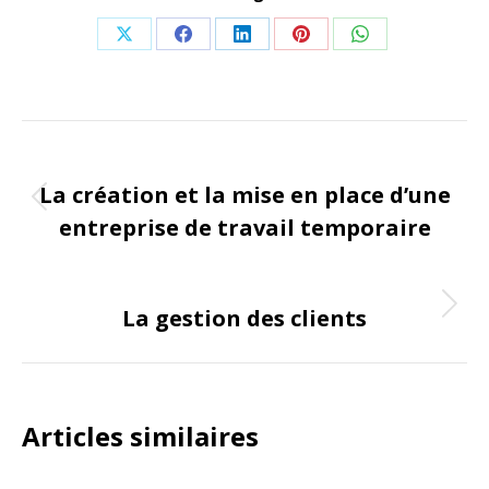
Share
Share
Share
Share
Share
on
on
on
on
on
X
Facebook
LinkedIn
Pinterest
WhatsApp
Navigation
ONGLET PRÉCÉDENT
de
La création et la mise en place d’une
Onglet
entreprise de travail temporaire
commentaire
précédent
ONGLET SUIVANT
La gestion des clients
Onglet
suivant
Articles similaires