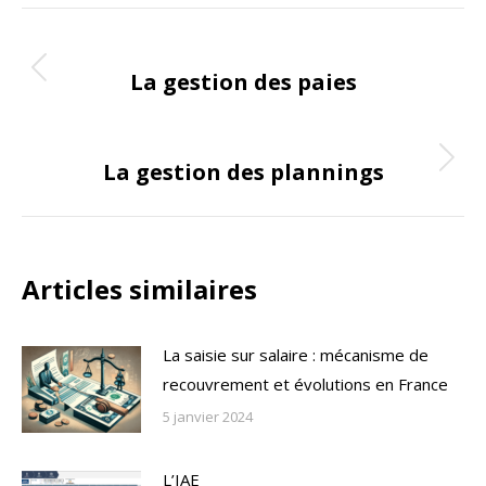
X
Facebook
LinkedIn
Pinterest
WhatsApp
Navigation
ONGLET PRÉCÉDENT
de
La gestion des paies
Onglet
précédent
commentaire
ONGLET SUIVANT
La gestion des plannings
Onglet
suivant
Articles similaires
La saisie sur salaire : mécanisme de
recouvrement et évolutions en France
5 janvier 2024
L’IAE