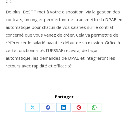
clic.
De plus, BeSTT met à votre disposition, via la gestion des
contrats, un onglet permettant de transmettre la DPAE en
automatique pour chacun de vos salariés sur le contrat
concerné que vous venez de créer. Cela va permettre de
référencer le salarié avant le début de sa mission. Grâce à
cette fonctionnalité, l’URSSAF recevra, de façon
automatique, les demandes de DPAE et intégreront les
retours avec rapidité et efficacité.
Partager
Share
Share
Share
Share
Share
on
on
on
on
on