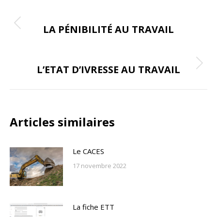
Navigation
ONGLET PRÉCÉDENT
de
LA PÉNIBILITÉ AU TRAVAIL
Onglet
précédent
commentaire
ONGLET SUIVANT
L’ETAT D’IVRESSE AU TRAVAIL
Onglet
suivant
Articles similaires
Le CACES
17 novembre 2022
La fiche ETT