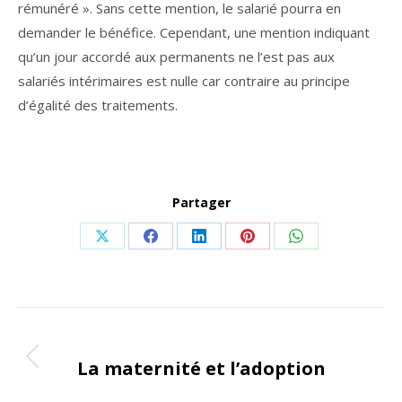
rémunéré ». Sans cette mention, le salarié pourra en
demander le bénéfice. Cependant, une mention indiquant
qu’un jour accordé aux permanents ne l’est pas aux
salariés intérimaires est nulle car contraire au principe
d’égalité des traitements.
Partager
Share
Share
Share
Share
Share
on
on
on
on
on
X
Facebook
LinkedIn
Pinterest
WhatsApp
Navigation
ONGLET PRÉCÉDENT
de
La maternité et l’adoption
Onglet
précédent