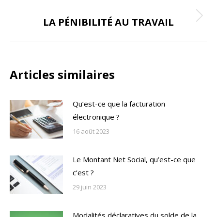
commentaire
ONGLET SUIVANT
LA PÉNIBILITÉ AU TRAVAIL
Onglet
suivant
Articles similaires
Qu’est-ce que la facturation
électronique ?
16 août 2023
Le Montant Net Social, qu’est-ce que
c’est ?
29 juin 2023
Modalités déclaratives du solde de la