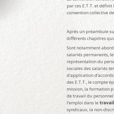
par ces E.T.T. et défini
convention collective de 
Après un préambule sur 
différents chapitres qui
Sont notamment abordées
salariés permanents, le
représentation du perso
sociales des salariés t
d’application d’accords
des E.T.T., le compte é
mission, la formation p
de travail du personnel 
l’emploi dans le
travai
syndicaux, la non-discri