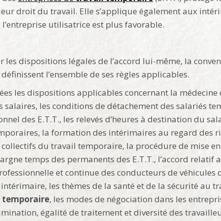
t leur droit du travail. Elle s’applique également aux intéri
l’entreprise utilisatrice est plus favorable.
les dispositions légales de l’accord lui-même, la convent
 définissent l’ensemble de ses règles applicables.
 les dispositions applicables concernant la médecine du 
s salaires, les conditions de détachement des salariés tem
nnel des E.T.T., les relevés d’heures à destination du sa
emporaires, la formation des intérimaires au regard des 
 collectifs du travail temporaire, la procédure de mise en
pargne temps des permanents des E.T.T., l’accord relatif 
rofessionnelle et continue des conducteurs de véhicules d
intérimaire, les thèmes de la santé et de la sécurité au t
l temporaire
, les modes de négociation dans les entrep
mination, égalité de traitement et diversité des travaille