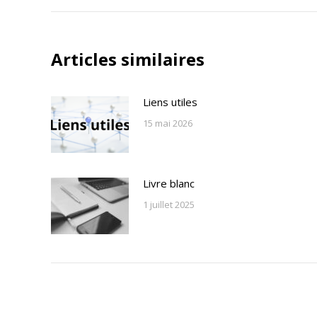
précédent
commentaire
Articles similaires
Liens utiles
15 mai 2026
Livre blanc
1 juillet 2025
Copyright © Aurior