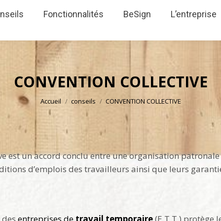
nseils
Fonctionnalités
BeSign
L’entreprise
CONVENTION COLLECTIVE
Vous êtes ici :
Accueil
conseils
CONVENTION COLLECTIVE
ve est un accord conclu entre une organisation patronale
nditions d’emplois des travailleurs ainsi que leurs garanti
e des
entreprises de
travail temporaire
(E.T.T.) protège