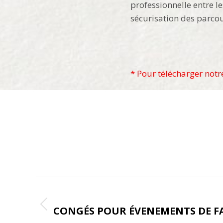
professionnelle entre l
sécurisation des parcou
* Pour télécharger notr
Navigation
ONGLET PRÉCÉDENT
de
CONGÉS POUR ÉVENEMENTS DE F
Onglet