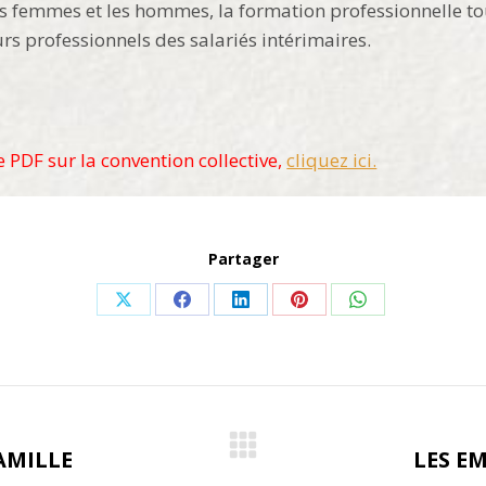
es femmes et les hommes, la formation professionnelle tout
rs professionnels des salariés intérimaires.
e PDF sur la convention collective,
cliquez ici.
Partager
Share
Share
Share
Share
Share
on
on
on
on
on
X
Facebook
LinkedIn
Pinterest
WhatsApp
AMILLE
LES E
Onglet